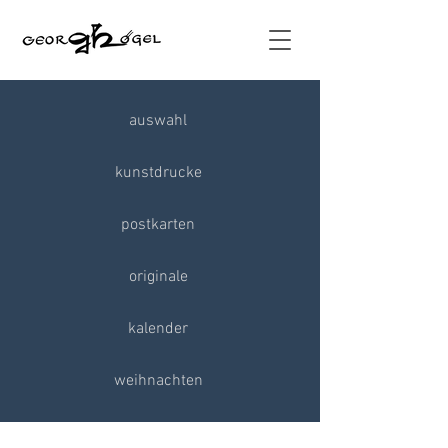
auswahl
kunstdrucke
postkarten
originale
kalender
weihnachten