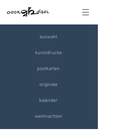
auswahl
kunstdrucke
postkarten
originale
kalender
weihnachten